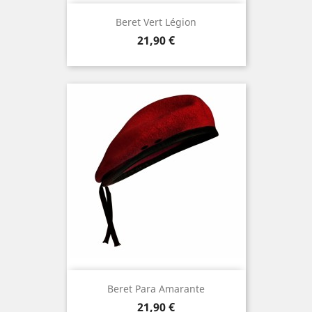
Beret Vert Légion
Prix
21,90 €
Beret Para Amarante
Prix
21,90 €