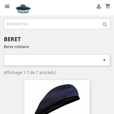
shopping_cart



BERET
Beret militaire

Affichage 1-7 de 7 article(s)