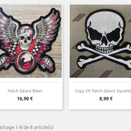
Aperçu rapide
Aperçu rapide


Patch Géant Biker
Copy Of Patch Géant Squelet
Prix
Prix
16,90 €
8,90 €
ichage 1-8 de 8 article(s)