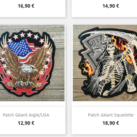
Prix
Prix
16,90 €
14,90 €
Aperçu rapide
Aperçu rapide


Patch Géant Aigle/USA
Patch Géant Squelette
Prix
Prix
12,90 €
18,90 €