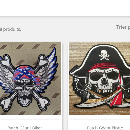
Trier 
 8 produits.
Aperçu rapide
Aperçu rapide


Patch Géant Biker
Patch Géant Pirate