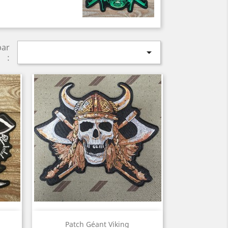
par

:
Aperçu rapide

Patch Géant Viking