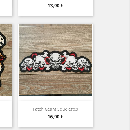
Prix
13,90 €
Aperçu rapide

Patch Géant Squelettes
Prix
16,90 €