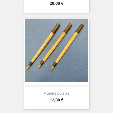
Prix
20,00 €
Piquets Bois X3
Prix
12,00 €