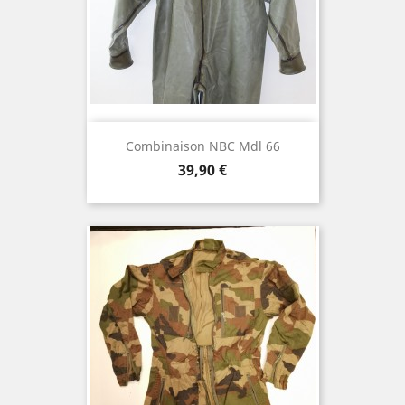
Combinaison NBC Mdl 66
Prix
39,90 €