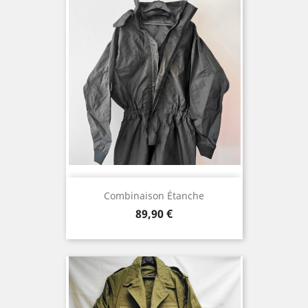
Combinaison Étanche
Prix
89,90 €