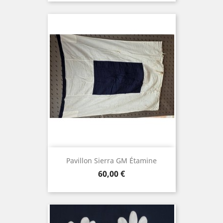
Pavillon Sierra GM Étamine
Prix
60,00 €