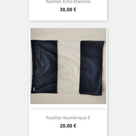
Pavillon Echo Étamine
Prix
30,00 €
Pavillon Numérique 9
Prix
20,00 €