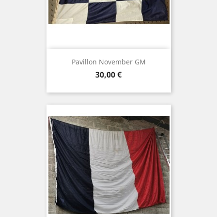
Pavillon November GM
Prix
30,00 €