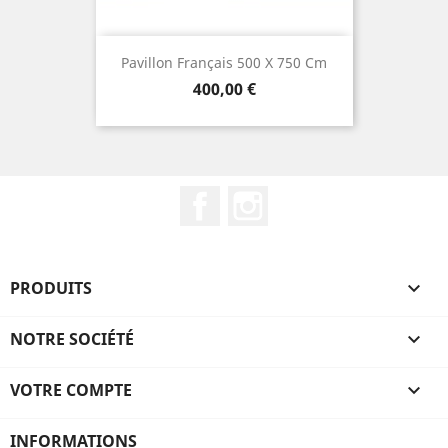
Pavillon Français 500 X 750 Cm
Prix
400,00 €
Facebook
Instagram
PRODUITS

NOTRE SOCIÉTÉ

VOTRE COMPTE

INFORMATIONS