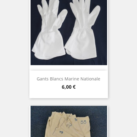
Gants Blancs Marine Nationale
Prix
6,00 €