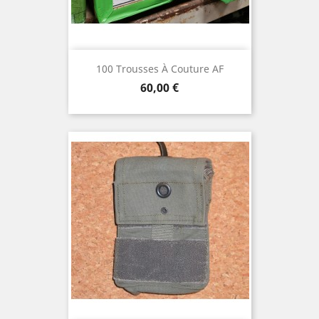
100 Trousses À Couture AF
Prix
60,00 €