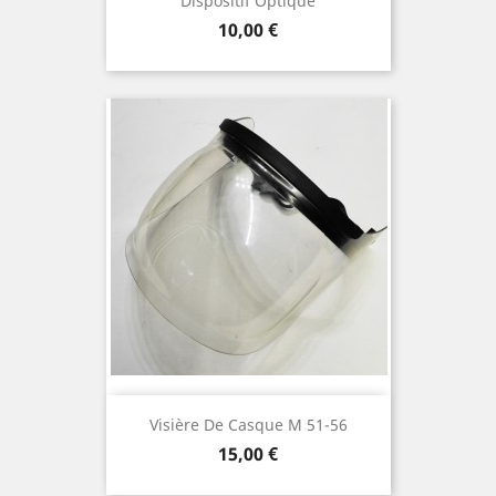
Dispositif Optique
Prix
10,00 €
Visière De Casque M 51-56
Prix
15,00 €