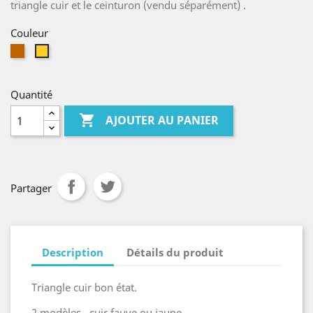
triangle cuir et le ceinturon (vendu séparément) .
Couleur
Cuir
cuir
fauve
jaune
Quantité

AJOUTER AU PANIER
Partager
Description
Détails du produit
Triangle cuir bon état.
2 modèles , cuir fauve ou jaune .