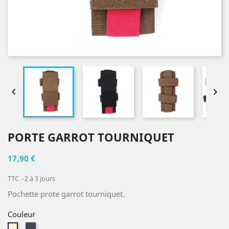


PORTE GARROT TOURNIQUET
17,90 €
TTC
2 à 3 jours
Pochette prote garrot tourniquet.
Couleur
Noir
Beige