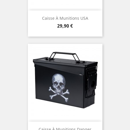
Caisse À Munitions USA
Prix
29,90 €
Caisse À Munitions Danger