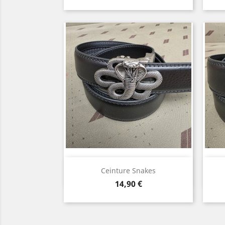
marine
Aperçu rapide

Ceinture Snakes
Prix
14,90 €