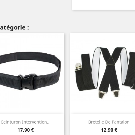
atégorie :
Aperçu rapide
Aperçu rapide


Ceinturon Intervention...
Bretelle De Pantalon
Gris
Beige
Blanc
Noir
Ble
+
Prix
Prix
17,90 €
12,90 €