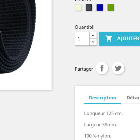
Beige
Bleu
kaki
Noir
marine
Quantité

AJOUTER
Partager
Description
Détai
Longueur 125 cm.
Largeur 38mm.
100 % nylon.