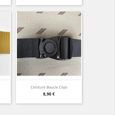
ine
Aperçu rapide

Ceinture Boucle Clips
Beige
Noir
kaki
Prix
8,90 €