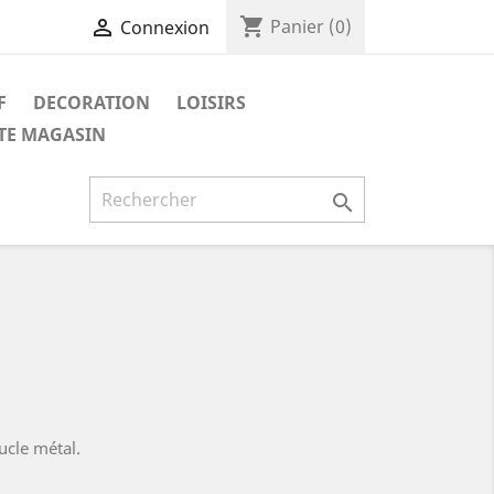
shopping_cart

Panier
(0)
Connexion
F
DECORATION
LOISIRS
ITE MAGASIN

ucle métal.