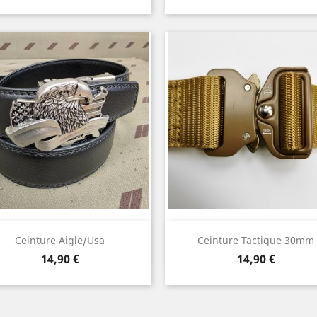
mar
Aperçu rapide
Aperçu rapide


Ceinture Aigle/usa
Ceinture Tactique 30mm
Beige
kaki
Prix
Prix
14,90 €
14,90 €