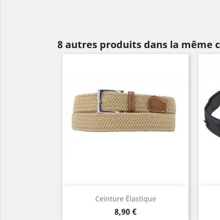
8 autres produits dans la même c
Aperçu rapide

Ceinture Élastique
Beige
Noir
Camel
Bleu
Marron
Prix
8,90 €