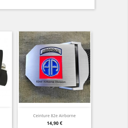
Aperçu rapide

Ceinture 82e Airborne
u
3
Prix
14,90 €