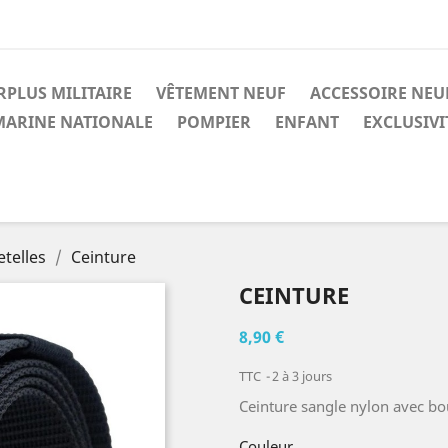
RPLUS MILITAIRE
VÊTEMENT NEUF
ACCESSOIRE NEU
MARINE NATIONALE
POMPIER
ENFANT
EXCLUSIV
etelles
Ceinture
CEINTURE
8,90 €
TTC
2 à 3 jours
Ceinture sangle nylon avec bo
Couleur