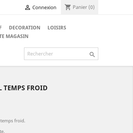
shopping_cart

Panier
(0)
Connexion
F
DECORATION
LOISIRS
ITE MAGASIN

L TEMPS FROID
 temps froid.
te.