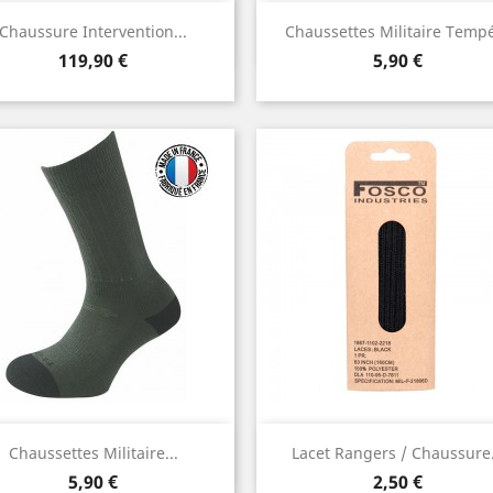
Aperçu rapide
Aperçu rapide


Chaussure Intervention...
Chaussettes Militaire Temp
Prix
Prix
119,90 €
5,90 €
Aperçu rapide
Aperçu rapide


Chaussettes Militaire...
Lacet Rangers / Chaussure.
Prix
Prix
5,90 €
2,50 €