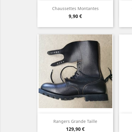
Aperçu rapide

Chaussettes Montantes
Prix
9,90 €
Aperçu rapide

Rangers Grande Taille
Prix
129,90 €