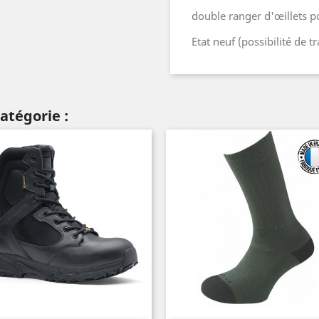
double ranger d'œillets po
Etat neuf (possibilité de t
atégorie :