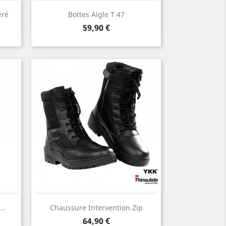
Aperçu rapide

éré
Bottes Aigle T 47
Prix
59,90 €
Aperçu rapide

..
Chaussure Intervention Zip
Prix
64,90 €