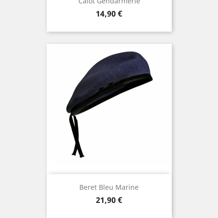
Calot Gendarmerie
Prix
14,90 €
Beret Bleu Marine
Prix
21,90 €