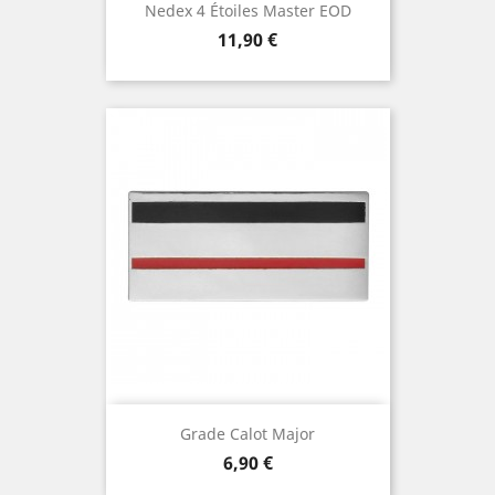
Nedex 4 Étoiles Master EOD
Prix
11,90 €
Grade Calot Major
Prix
6,90 €