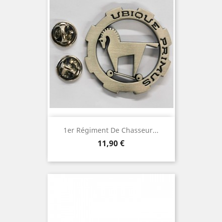
1er Régiment De Chasseur...
Prix
11,90 €