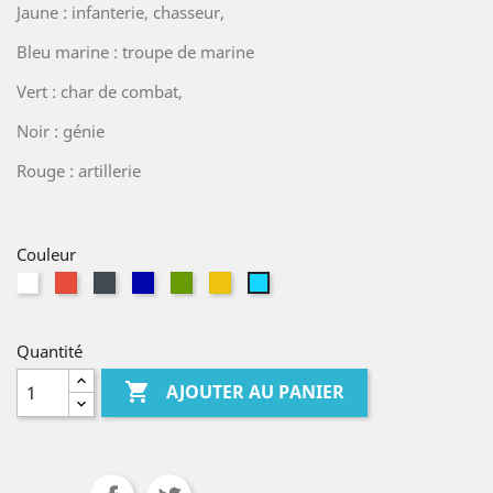
Jaune : infanterie, chasseur,
Bleu marine : troupe de marine
Vert : char de combat,
Noir : génie
Rouge : artillerie
Couleur
Blanc
Rouge
Noir
Bleu
kaki
Jaune
Bleu
marine
ciel
Quantité

AJOUTER AU PANIER