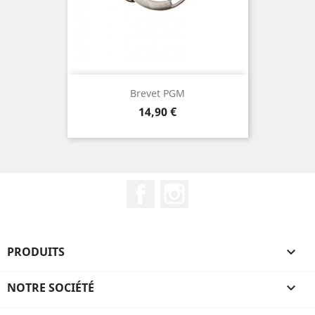
Brevet PGM
Prix
14,90 €
Facebook
Instagram
PRODUITS

NOTRE SOCIÉTÉ
