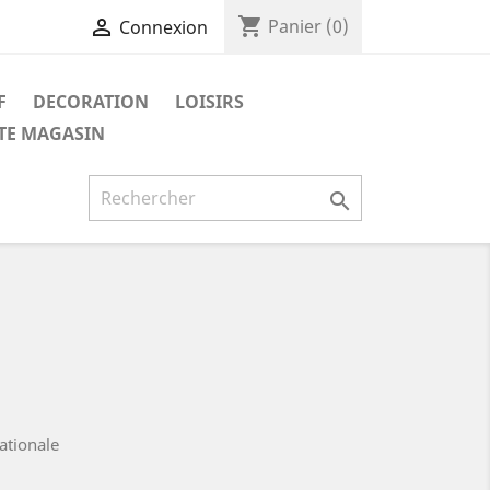
shopping_cart

Panier
(0)
Connexion
F
DECORATION
LOISIRS
ITE MAGASIN

nationale