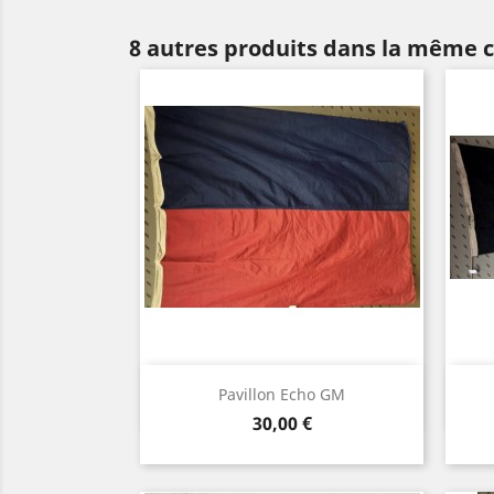
8 autres produits dans la même c
Aperçu rapide

Pavillon Echo GM
Prix
30,00 €