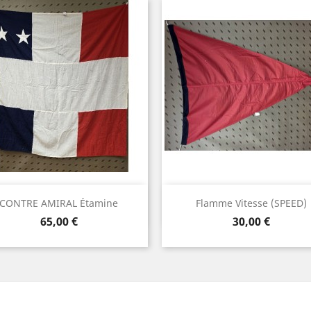
Aperçu rapide
Aperçu rapide


CONTRE AMIRAL Étamine
Flamme Vitesse (SPEED)
Prix
Prix
65,00 €
30,00 €