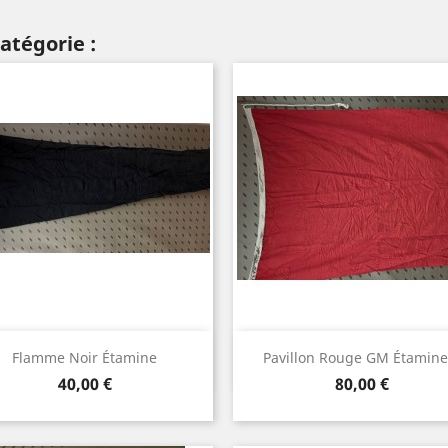
atégorie :
Aperçu rapide
Aperçu rapide


Flamme Noir Étamine
Pavillon Rouge GM Étamine.
Prix
Prix
40,00 €
80,00 €