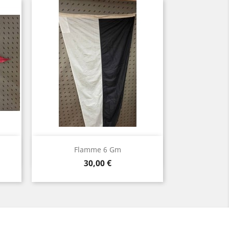
Aperçu rapide

Flamme 6 Gm
Prix
30,00 €