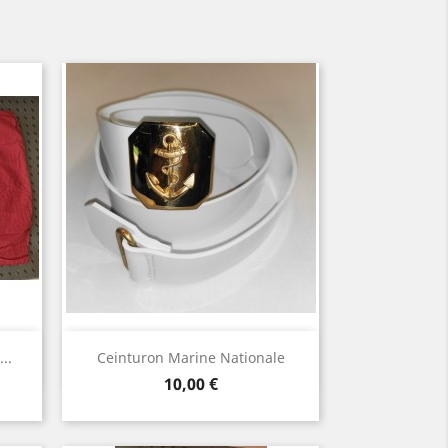
Aperçu rapide

..
Ceinturon Marine Nationale
Prix
10,00 €