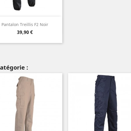
Aperçu rapide

Pantalon Treillis F2 Noir
Prix
39,90 €
atégorie :