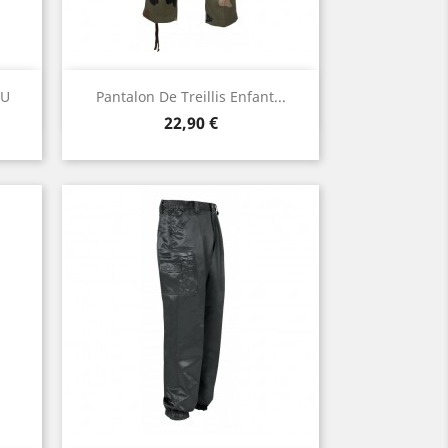
Aperçu rapide

DU
Pantalon De Treillis Enfant...
Prix
22,90 €