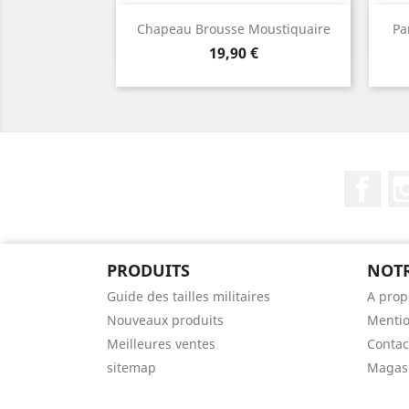
Aperçu rapide

Chapeau Brousse Moustiquaire
Pa
Prix
19,90 €
Fac
PRODUITS
NOTR
Guide des tailles militaires
A prop
Nouveaux produits
Mentio
Meilleures ventes
Contac
sitemap
Magas