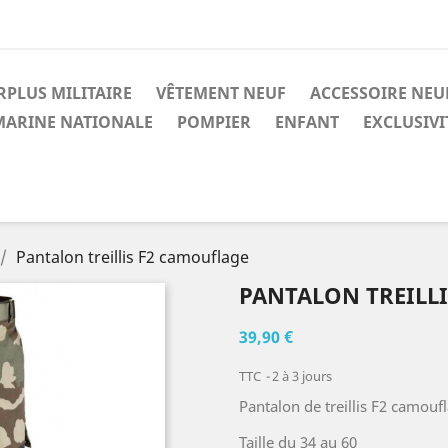
RPLUS MILITAIRE
VÊTEMENT NEUF
ACCESSOIRE NEU
MARINE NATIONALE
POMPIER
ENFANT
EXCLUSIV
Pantalon treillis F2 camouflage
PANTALON TREILL
39,90 €
TTC
2 à 3 jours
Pantalon de treillis F2 camouf
Taille du 34 au 60