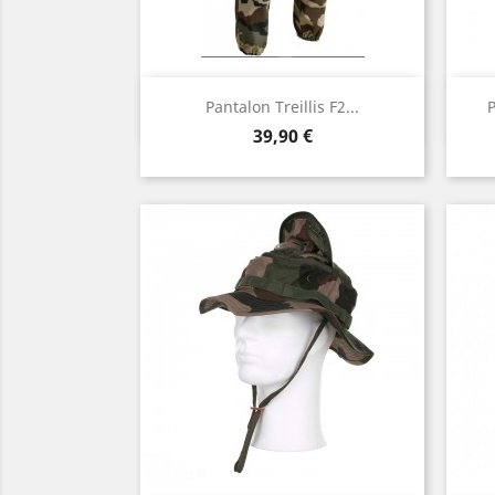
Aperçu rapide

Pantalon Treillis F2...
P
Prix
39,90 €