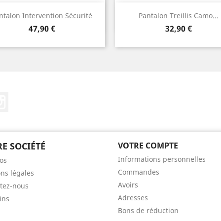
Aperçu rapide
Aperçu rapide


ntalon Intervention Sécurité
Pantalon Treillis Camo...
Prix
Prix
47,90 €
32,90 €
ebook
Instagram
E SOCIÉTÉ
VOTRE COMPTE
Informations personnelles
os
Commandes
ns légales
Avoirs
tez-nous
Adresses
ins
Bons de réduction