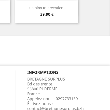
Aperçu rapide

Pantalon Intervention...
Prix
39,90 €
INFORMATIONS
BRETAGNE SURPLUS
Bd des trente
56800 PLOERMEL
France
Appelez-nous :
0297733139
Écrivez-nous :
contact@bretagnesurplus.bzh