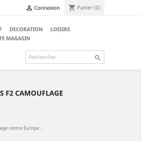
shopping_cart

Panier
(0)
Connexion
F
DECORATION
LOISIRS
ITE MAGASIN

IS F2 CAMOUFLAGE
lage centre Europe .