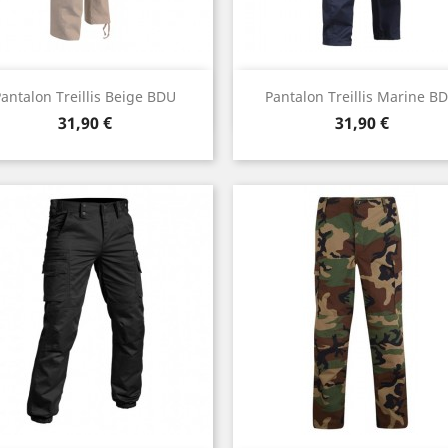
Aperçu rapide
Aperçu rapide


antalon Treillis Beige BDU
Pantalon Treillis Marine B
Prix
Prix
31,90 €
31,90 €