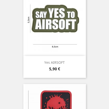
Yes AIRSOFT
Prix
5,90 €