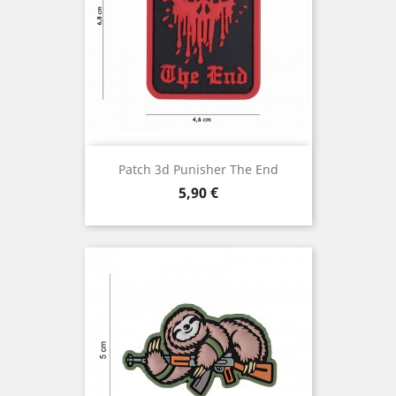
Patch 3d Punisher The End
Prix
5,90 €