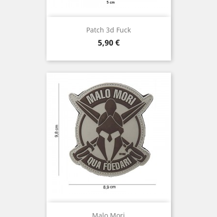
Patch 3d Fuck
Prix
5,90 €
Malo Mori