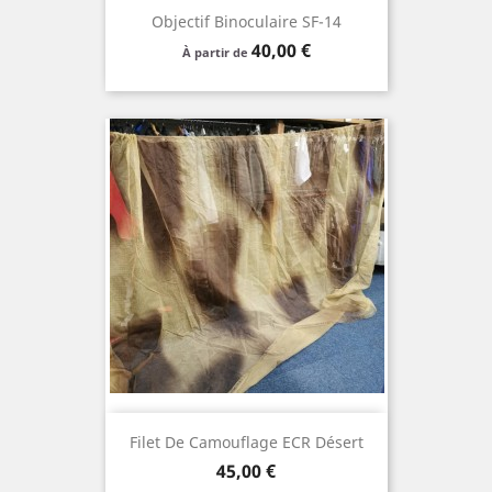
Objectif Binoculaire SF-14
Prix
40,00 €
À partir de
Filet De Camouflage ECR Désert
Prix
45,00 €