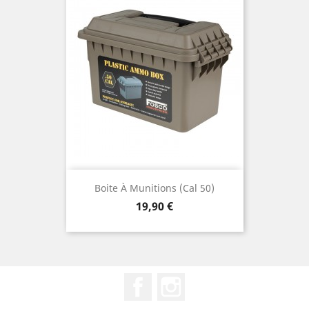
Boite À Munitions (cal 50)
Prix
19,90 €
Facebook
Instagram