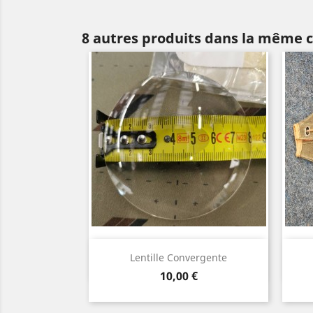
8 autres produits dans la même c
Aperçu rapide

Lentille Convergente
Prix
10,00 €