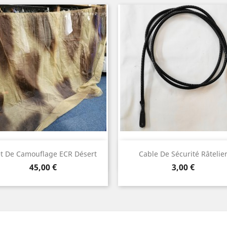
Aperçu rapide
Aperçu rapide


et De Camouflage ECR Désert
Cable De Sécurité Râtelie
Prix
Prix
45,00 €
3,00 €