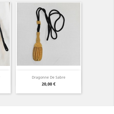
Aperçu rapide

r
Dragonne De Sabre
Noir
Bleu
Prix
20,00 €
marine