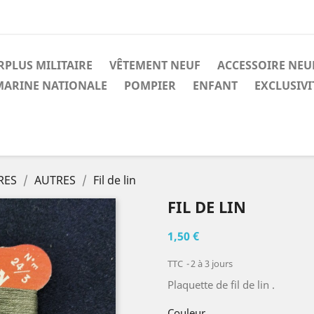
RPLUS MILITAIRE
VÊTEMENT NEUF
ACCESSOIRE NEU
MARINE NATIONALE
POMPIER
ENFANT
EXCLUSIV
RES
AUTRES
Fil de lin
FIL DE LIN
1,50 €
TTC
2 à 3 jours
Plaquette de fil de lin .
Couleur