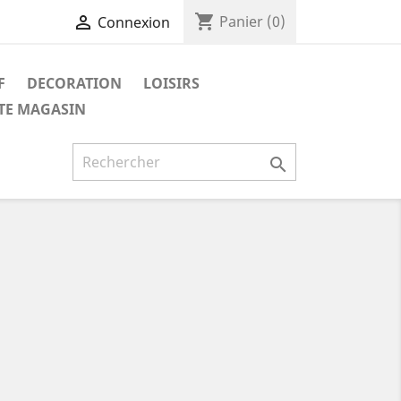
shopping_cart

Panier
(0)
Connexion
F
DECORATION
LOISIRS
ITE MAGASIN
