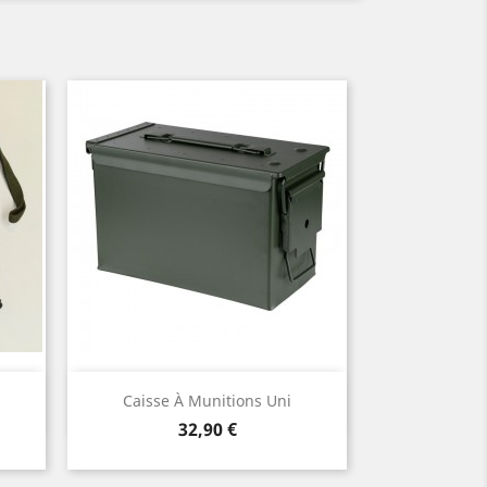
Aperçu rapide

Caisse À Munitions Uni
Prix
32,90 €