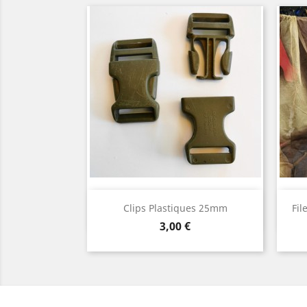
Aperçu rapide

Clips Plastiques 25mm
Fil
Prix
3,00 €