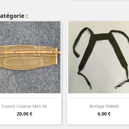
atégorie :
Aperçu rapide
Aperçu rapide


Couvre Culasse MAS 36
Brelage FAMAS
Prix
Prix
20,00 €
6,00 €