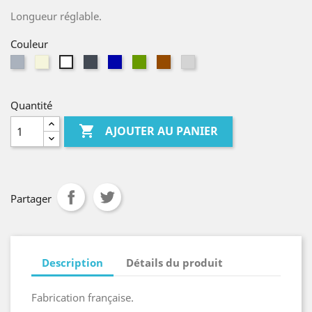
Longueur réglable.
Couleur
Gris
Beige
Noir
Bleu
kaki
Marron
gris
Blanc
marine
clair
Quantité

AJOUTER AU PANIER
Partager
Description
Détails du produit
Fabrication française.