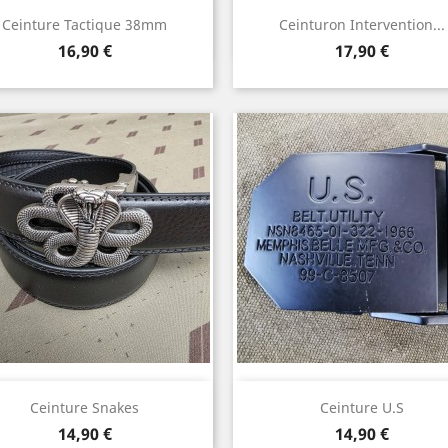
Aperçu rapide
Aperçu rapide


Ceinture Tactique 38mm
Ceinturon Intervention...
Beige
Noir
Bleu
kaki
Marron
Prix
Prix
16,90 €
17,90 €
marine
Aperçu rapide
Aperçu rapide


Ceinture Snakes
Ceinture U.S
Prix
Prix
14,90 €
14,90 €