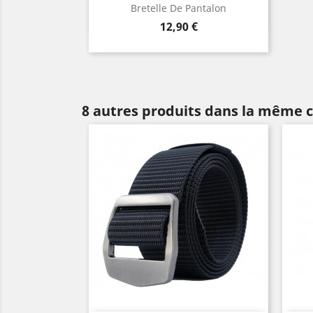
Aperçu rapide

Bretelle De Pantalon
Gris
Beige
Blanc
Noir
Bleu
+3
Prix
12,90 €
marine
8 autres produits dans la même c