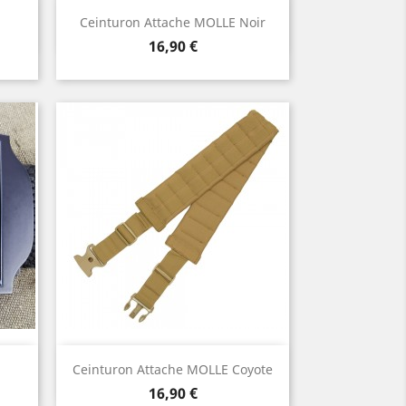
Aperçu rapide

Ceinturon Attache MOLLE Noir
Prix
16,90 €
Aperçu rapide

Ceinturon Attache MOLLE Coyote
Prix
16,90 €