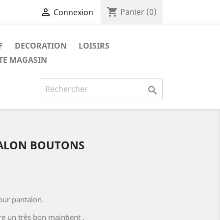
shopping_cart

Panier
(0)
Connexion
F
DECORATION
LOISIRS
ITE MAGASIN

TALON BOUTONS
our pantalon.
ure un très bon maintient .