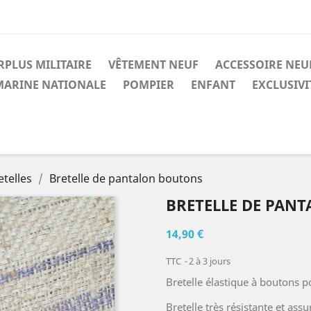
RPLUS MILITAIRE
VÊTEMENT NEUF
ACCESSOIRE NEU
MARINE NATIONALE
POMPIER
ENFANT
EXCLUSIV
etelles
Bretelle de pantalon boutons
BRETELLE DE PAN
14,90 €
TTC
2 à 3 jours
Bretelle élastique à boutons p
Bretelle très résistante et ass