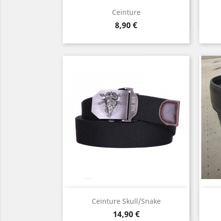
Aperçu rapide

Ceinture
Beige
Noir
Bleu
kaki
Prix
8,90 €
marine
Aperçu rapide

Ceinture Skull/snake
Prix
14,90 €