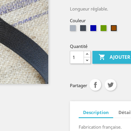
Longueur réglable.
Couleur
Gris
Noir
Bleu
kaki
Marron
marine
Quantité

AJOUTER
Partager
Description
Détai
Fabrication française.