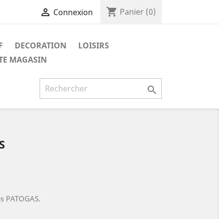
shopping_cart

Panier
(0)
Connexion
F
DECORATION
LOISIRS
ITE MAGASIN

S
res PATOGAS.