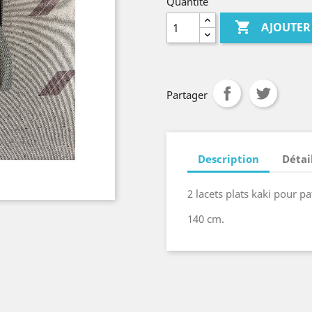
Quantité

AJOUTER
Partager
Description
Détai
2 lacets plats kaki pour p
140 cm.