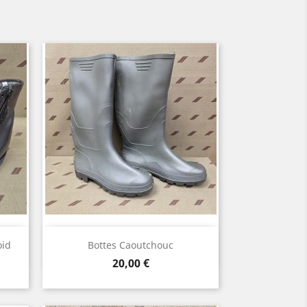
Aperçu rapide

oid
Bottes Caoutchouc
Prix
20,00 €