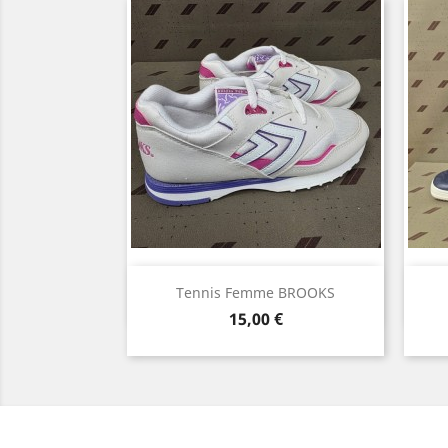
Aperçu rapide

Tennis Femme BROOKS
Prix
15,00 €