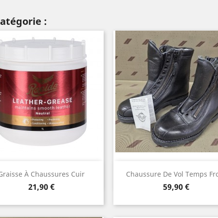
atégorie :
Aperçu rapide
Aperçu rapide


Graisse À Chaussures Cuir
Chaussure De Vol Temps Fr
Blanc
Noir
Prix
Prix
21,90 €
59,90 €