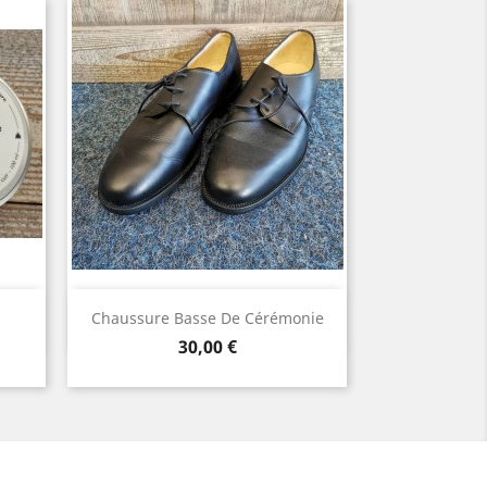
Aperçu rapide

Chaussure Basse De Cérémonie
Prix
30,00 €