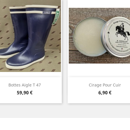
Aperçu rapide
Aperçu rapide


Bottes Aigle T 47
Cirage Pour Cuir
Prix
Prix
59,90 €
6,90 €