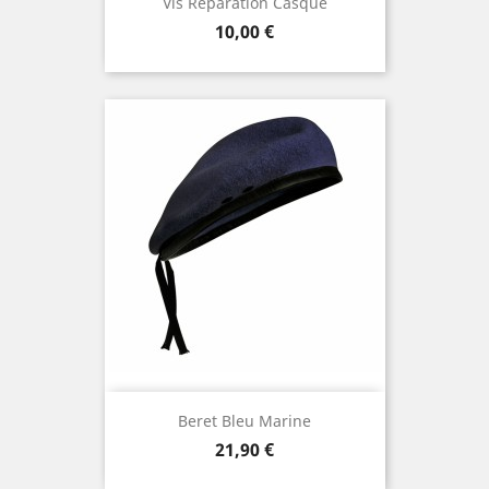
Vis Réparation Casque
Prix
10,00 €
Beret Bleu Marine
Prix
21,90 €