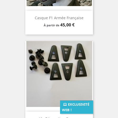
Casque F1 Armée Française
Prix
45,00 €
À partir de
EXCLUSIVITÉ
WEB !